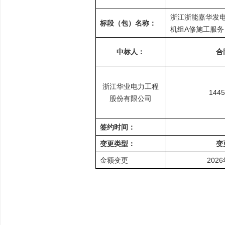
浙江浙能嘉华发电有
标段（包）名称：
机组A修施工服务
中标人：
合
浙江华业电力工程
144
股份有限公司
签约时间：
变更类型：
变
金额变更
202