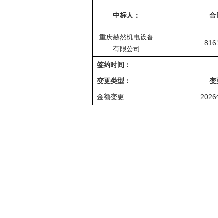
中标人：
合
重庆赫然机电设备
816
有限公司
签约时间：
变更类型：
变
金额变更
202